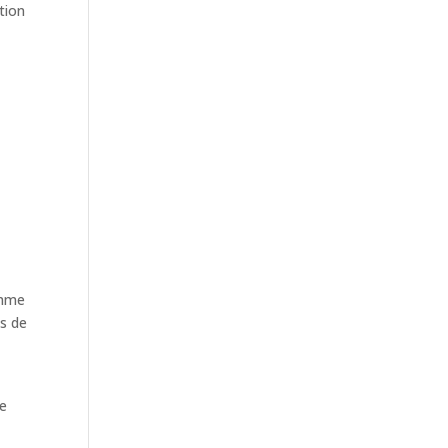
tion
amme
es de
le