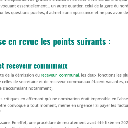
oquant essentiellement… un autre quartier, celui de la gare du nord
sur les questions posées, il admet son impuissance et ne pas avoir d
 en revue les points suivants :
 et receveur communaux
uite de la démission du
receveur
communal
, les deux fonctions les pl
e celles de secrétaire et de receveur communaux étaient vacantes, c
ure s’accumulant notamment).
 critiques en affirmant qu’une nomination était impossible en l’abs
t être convoqué à tout moment, même en urgence ! Si payer les factu
?
saire. En effet, une procédure de recrutement avait été fixée en 202