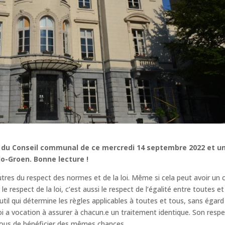
 du Conseil communal de ce mercredi 14 septembre 2022 et u
lo-Groen. Bonne lecture !
utres du respect des normes et de la loi. Même si cela peut avoir un 
le respect de la loi, c’est aussi le respect de l’égalité entre toutes et
 outil qui détermine les règles applicables à toutes et tous, sans égard
oi a vocation à assurer à chacun.e un traitement identique. Son resp
tous de bénéficier des mêmes chances.