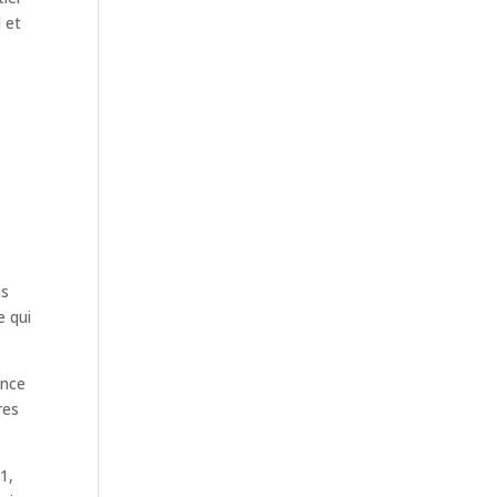
 et
e
us
e qui
ence
res
1,