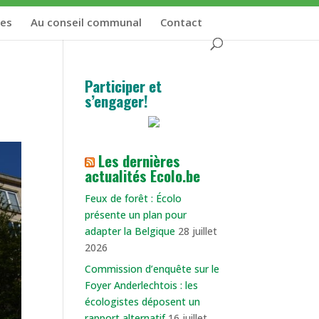
res
Au conseil communal
Contact
Participer et
s’engager!
Les dernières
actualités Ecolo.be
​Feux de forêt : Écolo
présente un plan pour
adapter la Belgique
28 juillet
2026
Commission d’enquête sur le
Foyer Anderlechtois : les
écologistes déposent un
rapport alternatif
16 juillet