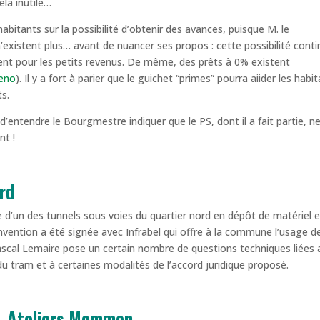
ela inutile…
habitants sur la possibilité d’obtenir des avances, puisque M. le
’existent plus… avant de nuancer ses propos : cette possibilité cont
ment pour les petits revenus. De même, des prêts à 0% existent
reno
). Il y a fort à parier que le guichet “primes” pourra aiider les habi
s.
d’entendre le Bourgmestre indiquer que le PS, dont il a fait partie, n
nt !
ord
d’un des tunnels sous voies du quartier nord en dépôt de matériel e
ntion a été signée avec Infrabel qui offre à la commune l’usage d
ascal Lemaire pose un certain nombre de questions techniques liées 
e du tram et à certaines modalités de l’accord juridique proposé.
, Ateliers Mommen