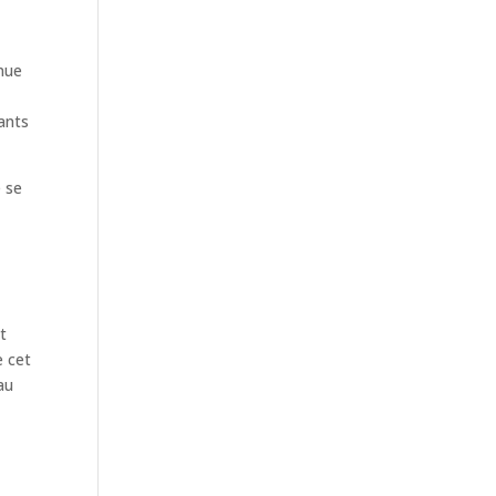
inue
tants
e se
t
e cet
au