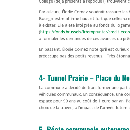
Collège (déjà présents à l’époque !) trouvaient c
Par ailleurs, Élodie Cornez voudrait rassurer les 
Bourgmestre affirme haut et fort que celles-ci n
à exister. Elle a été intégrée au fonds du loge
(
https://fonds.brussels/fr/emprunter/credit-eco
à formuler les demandes de ces avances ou prêt
En passant, Élodie Cornez note qu’il est curieux 
préoccupe pas des petits revenus… Très étonna
4- Tunnel Prairie – Place du N
La commune a décidé de transformer une partie 
véhicules communaux. En conséquence, une conve
espace pour 99 ans au coût de 1 euro par an. P
choix de la travée, à l’impact de l’arrivée futur
5- Régie communale autonome