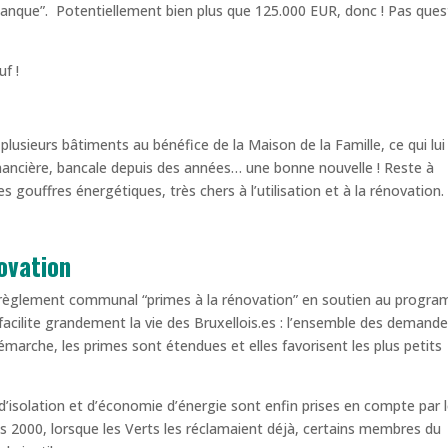
banque”. Potentiellement bien plus que 125.000 EUR, donc ! Pas ques
f !
plusieurs bâtiments au bénéfice de la Maison de la Famille, ce qui lui
inancière, bancale depuis des années… une bonne nouvelle ! Reste à
 gouffres énergétiques, très chers à l’utilisation et à la rénovation.
ovation
au règlement communal “primes à la rénovation” en soutien au progr
facilite grandement la vie des Bruxellois.es : l’ensemble des demand
arche, les primes sont étendues et elles favorisent les plus petits
 d’isolation et d’économie d’énergie sont enfin prises en compte par 
s 2000, lorsque les Verts les réclamaient déjà, certains membres du