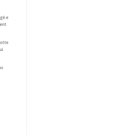
rgé.e
ment
notte
ui
au