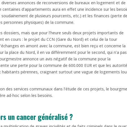
des diverses annonces de reconversions de bureaux en logement et de
e centaines d’appartements aura en effet une incidence sur les beso
soudainement de plusieurs pourcents, etc.) et les finances (perte d
des personnes physiques) de la commune.
 dossiers, mais que pour l’heure seuls deux projets importants de
 en cours : le projet du CCN (Gare du Nord) et celui de la tour
et d’échanges en amont avec la commune, est bien reçu et concerne la
r la place du Nord, il en va différemment pour le second, qui n’a pas
 bourgmestre annonce un avis négatif de la commune pour la
ésente une perte pour la commune de 600.000 EUR et que les autorit
ux habitants pérennes, craignant surtout une vague de logements lou
ation des services communaux dans l’étude de ces projets, le bourgm
ère ad-hoc selon les besoins.
ers un cancer généralisé ?
a multiplication de graves incivilités et de faits criminels dans le quar