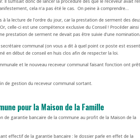
r. Il suffisait donc de lancer la procédure dès que le receveur avait r
Manifestement, cela n’a pas été le cas. On peine à comprendre…
s à la lecture de l’ordre du jour, car la prestation de serment des de
r, celle-ci est une compétence exclusive du Conseil ! Procéder ainsi
 une prestation de serment ne devait pas être suivie d’une nomination
 secrétaire communal (on vous a dit à quel point ce poste est essenti
 en début de conseil en huis clos afin de respecter la loi.
communale et le nouveau receveur communal faisant fonction ont prê
 fin de gestion du receveur communal sortant.
mune pour la Maison de la Famille
ion de garantie bancaire de la commune au profit de la Maison de la
nt effectif de la garantie bancaire : le dossier parle en effet de la