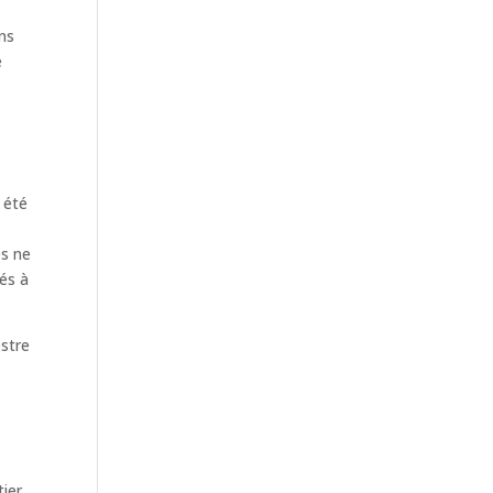
ins
e
 été
és ne
és à
estre
tier